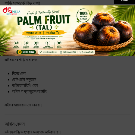
Close
শাড়ি সম্পর্কে কিছু কথা
এটা একটি
বাটিক প্রিন্টেড শাড়ি
। তাই ডিজাইনটা একদম একরকম হবে না সব জায়গায়—কোথাও
একটু হালকা, কোথাও গাঢ়। এইটাই বাটিকের স্বাভাবিক বৈশিষ্ট্য।
ফ্যাব্রিকটা কটন, তাই পরতে হালকা লাগে। বেশি ভারী নয়, আবার একেবারে পাতলাও না। ঠিকঠাক
ড্রেপ করলে জায়গায় থাকে, বারবার ঠিক করতে হয় না।
কখন পরা যায়
এই ধরনের শাড়ি সাধারণত
দিনের বেলা
ছোটখাটো অনুষ্ঠানে
বাড়িতে অতিথি এলে
অফিস বা ক্যাজুয়াল আউটিং
এইসব জায়গায় ভালো মানায়।
আরাম কেমন
কটন ফ্যাব্রিক হওয়ার জন্য ঘাম আটকায় না।