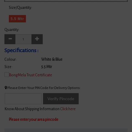
Size/Quantity:
5.5 Mtr
Quantity:
Specifications :
Colour :
White & Blue
Size :
5.5 Mtr
Please Enter Your PIN Code For Delivery Options:
Verify Pincode
Know About Shipping Information
Click here
Please enter your area pincode