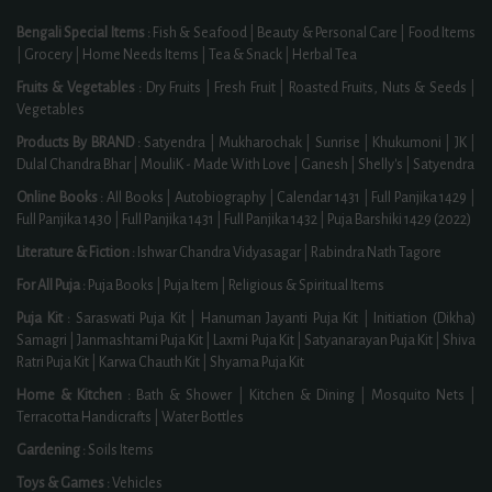
Bengali Special Items :
Fish & Seafood
|
Beauty & Personal Care
|
Food Items
|
Grocery
|
Home Needs Items
|
Tea & Snack
|
Herbal Tea
Fruits & Vegetables :
Dry Fruits
|
Fresh Fruit
|
Roasted Fruits, Nuts & Seeds
|
Vegetables
Products By BRAND :
Satyendra
|
Mukharochak
|
Sunrise
|
Khukumoni
|
JK
|
Dulal Chandra Bhar
|
MouliK - Made With Love
|
Ganesh
|
Shelly's
|
Satyendra
Online Books :
All Books
|
Autobiography
|
Calendar 1431
|
Full Panjika 1429
|
Full Panjika 1430
|
Full Panjika 1431
|
Full Panjika 1432
|
Puja Barshiki 1429 (2022)
Literature & Fiction :
Ishwar Chandra Vidyasagar
|
Rabindra Nath Tagore
For All Puja :
Puja Books
|
Puja Item
|
Religious & Spiritual Items
Puja Kit :
Saraswati Puja Kit
|
Hanuman Jayanti Puja Kit
|
Initiation (Dikha)
Samagri
|
Janmashtami Puja Kit
|
Laxmi Puja Kit
|
Satyanarayan Puja Kit
|
Shiva
Ratri Puja Kit
|
Karwa Chauth Kit
|
Shyama Puja Kit
Home & Kitchen :
Bath & Shower
|
Kitchen & Dining
|
Mosquito Nets
|
Terracotta Handicrafts
|
Water Bottles
Gardening :
Soils Items
Toys & Games :
Vehicles