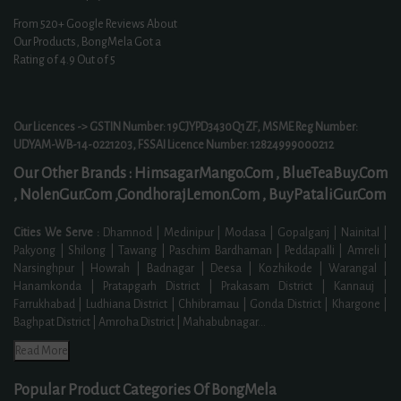
From
520+
Google Reviews About
Our Products, BongMela Got a
Rating of
4.9
Out of 5
Our Licences -> GSTIN Number: 19CJYPD3430Q1ZF, MSME Reg Number:
UDYAM-WB-14-0221203, FSSAI Licence Number: 12824999000212
Our Other Brands :
HimsagarMango.Com ,
BlueTeaBuy.Com
,
NolenGur.Com ,
GondhorajLemon.Com ,
BuyPataliGur.Com
Cities We Serve :
Dhamnod | Medinipur | Modasa | Gopalganj | Nainital |
Pakyong | Shilong | Tawang | Paschim Bardhaman | Peddapalli | Amreli |
Narsinghpur | Howrah | Badnagar | Deesa | Kozhikode | Warangal |
Hanamkonda | Pratapgarh District | Prakasam District | Kannauj |
Farrukhabad | Ludhiana District | Chhibramau | Gonda District | Khargone |
Baghpat District | Amroha District | Mahabubnagar
...
Read More
Popular Product Categories Of BongMela