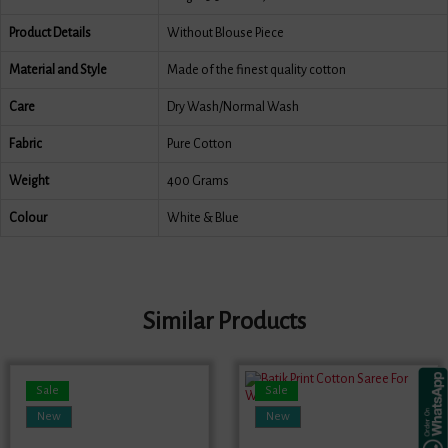
Product Details
Without Blouse Piece
Material and Style
Made of the finest quality cotton
Care
Dry Wash/Normal Wash
Fabric
Pure Cotton
Weight
400 Grams
Colour
White & Blue
Similar Products
Sale
Sale
New
New