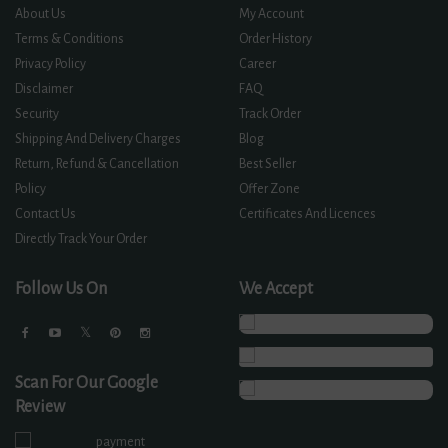
About Us
My Account
Terms & Conditions
Order History
Privacy Policy
Career
Disclaimer
FAQ
Security
Track Order
Shipping And Delivery Charges
Blog
Return, Refund & Cancellation
Best Seller
Policy
Offer Zone
Contact Us
Certificates And Licences
Directly Track Your Order
Follow Us On
We Accept
Scan For Our Google
Review