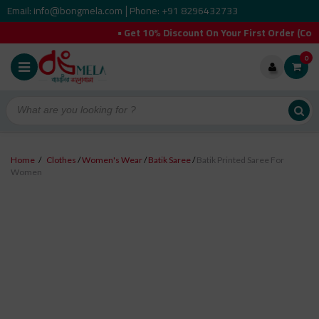
Email: info@bongmela.com
Phone: +91 8296432733
|
• Get 10% Discount On Your First Order (Coupon 
0
Home
/
Clothes
/
Women's Wear
/
Batik Saree
/
Batik Printed Saree For
Women