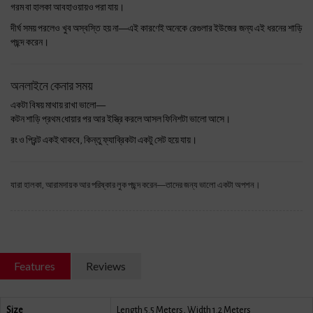
গরম বা হালকা আবহাওয়ায়ও পরা যায়।
দীর্ঘ সময় পরলেও খুব অস্বস্তি হয় না—এই কারণেই অনেকে রেগুলার ইউজের জন্য এই ধরনের শাড়ি
পছন্দ করেন।
অনলাইনে কেনার সময়
একটা বিষয় মাথায় রাখা ভালো—
কটন শাড়ি প্রথম ধোয়ার পর আর ইস্ত্রি করলে আসল ফিনিশটা ভালো আসে।
রং ও প্রিন্ট একই থাকবে, কিন্তু ফ্যাব্রিকটা একটু সেট হয়ে যায়।
যারা হালকা, আরামদায়ক আর পরিষ্কার লুক পছন্দ করেন—তাদের জন্য ভালো একটা অপশন।
Features
Reviews
Size
Length 5.5 Meters, Width 1.2 Meters