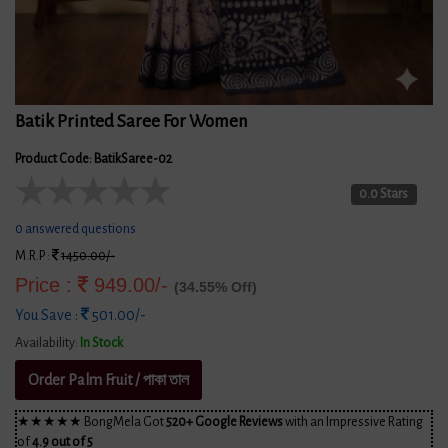
Batik Printed Saree For Women
Product Code: BatikSaree-02
★
★
★
★
★
0.0 Stars
0 answered questions
M.R.P :
1450.00/-
Price :
949.00/-
(34.55% Off)
You Save :
501.00/-
Availability:
In Stock
Order Palm Fruit / পাকা তাল
★★★★★ BongMela Got
520+ Google Reviews
with an Impressive Rating
of
4.9 out of 5